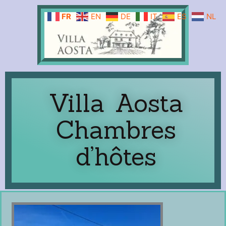
Aller
FR
EN
DE
IT
ES
NL
au
contenu
Villa Aosta
Chambres
d’hôtes